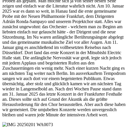
Proben als geplant. Man möchte sich ja von seiner besten Seite
zeigen und einfach war die Literatur wahrlich nicht. Am 10. Januar
2025 war es dann so weit, in Hanau fand die erste gemeinsame
Probe mit der Neuen Philharmonie Frankfurt, dem Dirigenten
Adrián Ronda-Sampayo und unserem Projektchor statt. Alles war
zunächst ungewohnt: das Orchester - welchem man zu Beginn am
liebsten einfach nur gelauscht hätte - der Dirigent und die neue
Sitzordnung. Im Nu waren anfängliche Berührungsängste abgelegt
und das gemeinsame musikalische Ziel vor aller Augen. Am 11.
Januar ging es anschließend im vollbesetzten Reisebus nach
Düsseldorf. Dort fand das erste Konzert in der Mitsubishi Electric
Halle statt. Die anfängliche Nervosität war groß, legte sich jedoch
mit jedem Applaus und begeisterten Rufen aus den
Zuschauerrängen ein wenig mehr. Nach einer kurzen Nacht ging es
am nächsten Tag weiter nach Berlin. Im ausverkauftem Tempodrom
sangen wir auch dort vor einem begeisterten Publikum. Etwas
übernächtig, aber stolz und glücklich kamen wir am nächsten Tag
wieder in Langenselbold an. Nach drei Wochen Pause stand dann
am 31. Januar 2025 das letzte Konzert in der Frankfurter Festhalle
an. Dieses sollte sich auf Grund der Akustik als die größte
Herausforderung für den Chor herausstellen. Aber auch diese haben
wir gemeistert. Die umjubelten Konzerte werden unvergesslich
bleiben und waren jede Minute der intensiven Arbeit wert.