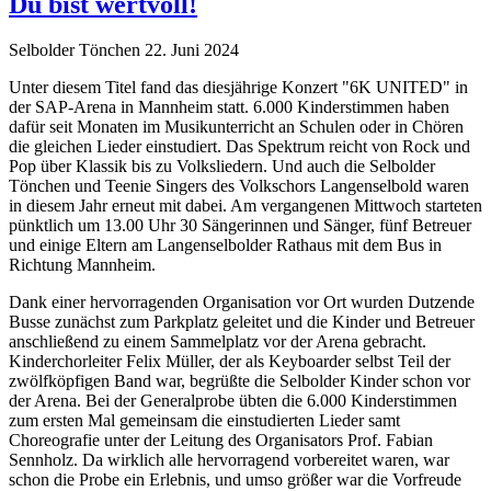
Du bist wertvoll!
Selbolder Tönchen
22. Juni 2024
Unter diesem Titel fand das diesjährige Konzert "6K UNITED" in
der SAP-Arena in Mannheim statt. 6.000 Kinderstimmen haben
dafür seit Monaten im Musikunterricht an Schulen oder in Chören
die gleichen Lieder einstudiert. Das Spektrum reicht von Rock und
Pop über Klassik bis zu Volksliedern. Und auch die Selbolder
Tönchen und Teenie Singers des Volkschors Langenselbold waren
in diesem Jahr erneut mit dabei. Am vergangenen Mittwoch starteten
pünktlich um 13.00 Uhr 30 Sängerinnen und Sänger, fünf Betreuer
und einige Eltern am Langenselbolder Rathaus mit dem Bus in
Richtung Mannheim.
Dank einer hervorragenden Organisation vor Ort wurden Dutzende
Busse zunächst zum Parkplatz geleitet und die Kinder und Betreuer
anschließend zu einem Sammelplatz vor der Arena gebracht.
Kinderchorleiter Felix Müller, der als Keyboarder selbst Teil der
zwölfköpfigen Band war, begrüßte die Selbolder Kinder schon vor
der Arena. Bei der Generalprobe übten die 6.000 Kinderstimmen
zum ersten Mal gemeinsam die einstudierten Lieder samt
Choreografie unter der Leitung des Organisators Prof. Fabian
Sennholz. Da wirklich alle hervorragend vorbereitet waren, war
schon die Probe ein Erlebnis, und umso größer war die Vorfreude