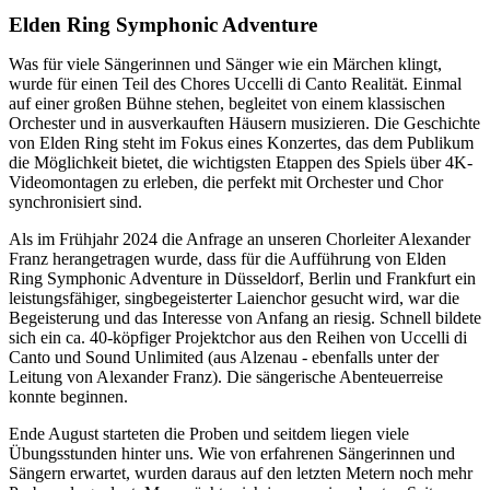
Elden Ring Symphonic Adventure
Was für viele Sängerinnen und Sänger wie ein Märchen klingt,
wurde für einen Teil des Chores Uccelli di Canto Realität. Einmal
auf einer großen Bühne stehen, begleitet von einem klassischen
Orchester und in ausverkauften Häusern musizieren. Die Geschichte
von Elden Ring steht im Fokus eines Konzertes, das dem Publikum
die Möglichkeit bietet, die wichtigsten Etappen des Spiels über 4K-
Videomontagen zu erleben, die perfekt mit Orchester und Chor
synchronisiert sind.
Als im Frühjahr 2024 die Anfrage an unseren Chorleiter Alexander
Franz herangetragen wurde, dass für die Aufführung von Elden
Ring Symphonic Adventure in Düsseldorf, Berlin und Frankfurt ein
leistungsfähiger, singbegeisterter Laienchor gesucht wird, war die
Begeisterung und das Interesse von Anfang an riesig. Schnell bildete
sich ein ca. 40-köpfiger Projektchor aus den Reihen von Uccelli di
Canto und Sound Unlimited (aus Alzenau - ebenfalls unter der
Leitung von Alexander Franz). Die sängerische Abenteuerreise
konnte beginnen.
Ende August starteten die Proben und seitdem liegen viele
Übungsstunden hinter uns. Wie von erfahrenen Sängerinnen und
Sängern erwartet, wurden daraus auf den letzten Metern noch mehr