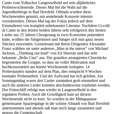
Canto vom Volkschor Langenselbold auf sein alljährliches
Probenwochenende. Dieses Mal fiel die Wahl auf die
Jugendherberge in Bad Hersfeld. Oftmals wurden diese
Wochenenden genutzt, um anstehende Konzerte intensiv
vorzubereiten. Dieses Mal lag der Fokus jedoch auf dem
Einstudieren von komplett unbekannter Literatur. Nachdem Uccelli
di Canto in den letzten beiden Jahren sehr erfolgreich ihre besten
Lieder aus 25 Jahren Chorgesang in zwei Konzerten präsentiert
hatte, wollten die Sängerinnen und Sänger sich nun ganz neuen
Stücken zuwenden. Gemeinsam mit ihrem Dirigenten Alexander
Franz wählten sie unter anderem „Man in the mirror“ von Michael
Jackson, „Thinking out loud“ von Ed Sheeran und das sehr
bekannte „Bella Ciao“ aus. Die grandios arrangierten Chorstücke
begeisterten die Gruppe, so dass sie voller Motivation und
hochkonzentriert am letzten Wochenende loslegten. 14
Probestunden standen auf dem Plan, dies entspricht 9 Wochen
normaler Probenarbeit. Und der Aufwand hat sich gelohnt. Am
Sonntagmittag waren drei Lieder zumindest grob einstudiert und
auch die anderen Lieder konnten abschnittsweise erarbeitet werden.
Der Feinschliff erfolgt nun wieder in Langenselbold in den
regulären Proben. Auch die Geselligkeit kam an diesem
Wochenende nicht zu kurz. So wurden in der Mittagspause
gemeinsame Spaziergänge in die schöne Altstadt von Bad Hersfeld
unternommen und abends saß man noch lange zusammen und
genoss die Gemeinschaft.