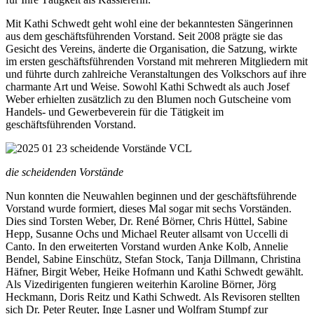
Mit Kathi Schwedt geht wohl eine der bekanntesten Sängerinnen
aus dem geschäftsführenden Vorstand. Seit 2008 prägte sie das
Gesicht des Vereins, änderte die Organisation, die Satzung, wirkte
im ersten geschäftsführenden Vorstand mit mehreren Mitgliedern mit
und führte durch zahlreiche Veranstaltungen des Volkschors auf ihre
charmante Art und Weise. Sowohl Kathi Schwedt als auch Josef
Weber erhielten zusätzlich zu den Blumen noch Gutscheine vom
Handels- und Gewerbeverein für die Tätigkeit im
geschäftsführenden Vorstand.
die scheidenden Vorstände
Nun konnten die Neuwahlen beginnen und der geschäftsführende
Vorstand wurde formiert, dieses Mal sogar mit sechs Vorständen.
Dies sind Torsten Weber, Dr. René Börner, Chris Hüttel, Sabine
Hepp, Susanne Ochs und Michael Reuter allsamt von Uccelli di
Canto. In den erweiterten Vorstand wurden Anke Kolb, Annelie
Bendel, Sabine Einschütz, Stefan Stock, Tanja Dillmann, Christina
Häfner, Birgit Weber, Heike Hofmann und Kathi Schwedt gewählt.
Als Vizedirigenten fungieren weiterhin Karoline Börner, Jörg
Heckmann, Doris Reitz und Kathi Schwedt. Als Revisoren stellten
sich Dr. Peter Reuter, Inge Lasner und Wolfram Stumpf zur