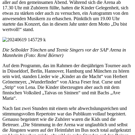
aller auf den gemeinsamen Abend. Während sich die Arena ab
17.30 Uhr mit Zuhörern füllte, hatten die Kinder Gelegenheit, sich
etwas zu stärken oder auch zu versuchen, ein Autogramm von den
anwesenden Musikern zu erhaschen. Pünktlich um 19.00 Uhr
startete das Konzert, das in diesem Jahr unter dem Motto „Du bist
wertvoll!“ stand.
Die Selbolder Tönchen und Teenie Singers vor der SAP Arena in
Mannheim (Foto: René Börner)
Auf dem Programm, das im Rahmen der diesjährigen Tournee auch
in Düsseldorf, Berlin, Hannover, Hamburg und München zu hören
sein wird, standen Lieder wie „Kinder an die Macht“ von Herbert
Grönemeyer, „Wunderfinder“ von Alexa Feser feat. Curse und
„Strip“ von Lena. Die Kinder überzeugten aber auch mit dem
finnischen Volkslied „Taivas on Sininen“ und mit Bachs „Ave
Maria“.
Nach fast zwei Stunden mit einem sehr abwechslungsreichen und
stimmungsvollen Repertoire war das Publikum vollauf begeistert.
Genauso begeistert wie die Zuhörer waren die Kids und die
Betreuer. „Die Stimmung in der Arena war unglaublich und selbst
die Jüngsten waren auf der Heimfahrt im Bus noch total aufgekratzt