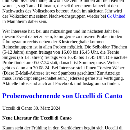
und kein bisschen müde, obwohl sie zehn Stunden auf den Beinen
waren“, sagt Tanja Dillmann, die seit über einem Jahrzehnt den
Nachwuchs des Volkschores betreut. Auch im nächsten Jahr wird
der Volkschor mit seinen Nachwuchsgruppen wieder bei
6k United
in Mannheim dabei sein.
Wer Interesse hat, bei uns mitzusingen und im nächsten Jahr bei
diesem Event dabei zu sein, kann gerne zu unseren Proben in den
Übungsraum rechts neben der Klosterberghalle kommen.
Reinschnuppern ist in allen Proben möglich. Die Selbolder Tönchen
(5-12 Jahre) singen freitags von 16.00 bis 16.45 Uhr, die Teenie
Singers (ab 13 Jahren) freitags von 16.45 bis 17.45 Uhr. Die nächste
Probe findet am 05.07.24 statt, danach ist Sommerpause. Weiter
geht es dann am 30.08.24. Bei Interesse steht Ihnen Torsten Weber
(
Diese E-Mail-Adresse ist vor Spambots geschützt! Zur Anzeige
muss JavaScript eingeschaltet sein.
) jederzeit gerne zur Verfügung.
Aktuelle Infos sind auch auf Facebook und Instagram zu finden.
Probenwochenende von Uccelli di Canto
Uccelli di Canto
30. März 2024
Neue Literatur für Uccelli di Canto
Kaum steht der Frühling in den Startlöchern begibt sich Uccelli di