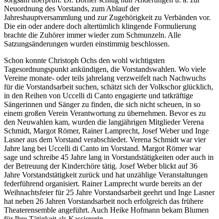
Neuordnung des Vorstands, zum Ablauf der
Jahreshauptversammlung und zur Zugehörigkeit zu Verbänden vor.
Die ein oder andere doch altertümlich klingende Formulierung
brachte die Zuhörer immer wieder zum Schmunzeln. Alle
Satzungsänderungen wurden einstimmig beschlossen.
Schon konnte Christoph Ochs den wohl wichtigsten
Tagesordnungspunkt ankündigen, die Vorstandswahlen. Wo viele
Vereine monate- oder teils jahrelang verzweifelt nach Nachwuchs
für die Vorstandsarbeit suchen, schätzt sich der Volkschor glücklich,
in den Reihen von Uccelli di Canto engagierte und tatkräftige
Sängerinnen und Sänger zu finden, die sich nicht scheuen, in so
einem großen Verein Verantwortung zu übernehmen. Bevor es zu
den Neuwahlen kam, wurden die langjährigen Mitglieder Verena
Schmidt, Margot Römer, Rainer Lamprecht, Josef Weber und Inge
Lasner aus dem Vorstand verabschiedet. Verena Schmidt war vier
Jahre lang bei Uccelli di Canto im Vorstand. Margot Römer war
sage und schreibe 45 Jahre lang in Vorstandstätigkeiten oder auch in
der Betreuung der Kinderchöre tätig. Josef Weber blickt auf 36
Jahre Vorstandstätigkeit zurück und hat unzählige Veranstaltungen
federführend organisiert. Rainer Lamprecht wurde bereits an der
Weihnachtsfeier für 25 Jahre Vorstandsarbeit geehrt und Inge Lasner
hat neben 26 Jahren Vorstandsarbeit noch erfolgreich das frühere
Theaterensemble angeführt. Auch Heike Hofmann bekam Blumen
für Ihre Tätigkeit als Kassiererin.