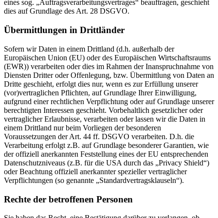
eines sog. „Auftragsverarbeitungsvertrages“ beauftragen, geschieht
dies auf Grundlage des Art. 28 DSGVO.
Übermittlungen in Drittländer
Sofern wir Daten in einem Drittland (d.h. außerhalb der
Europäischen Union (EU) oder des Europäischen Wirtschaftsraums
(EWR)) verarbeiten oder dies im Rahmen der Inanspruchnahme von
Diensten Dritter oder Offenlegung, bzw. Übermittlung von Daten an
Dritte geschieht, erfolgt dies nur, wenn es zur Erfüllung unserer
(vor)vertraglichen Pflichten, auf Grundlage Ihrer Einwilligung,
aufgrund einer rechtlichen Verpflichtung oder auf Grundlage unserer
berechtigten Interessen geschieht. Vorbehaltlich gesetzlicher oder
vertraglicher Erlaubnisse, verarbeiten oder lassen wir die Daten in
einem Drittland nur beim Vorliegen der besonderen
Voraussetzungen der Art. 44 ff. DSGVO verarbeiten. D.h. die
Verarbeitung erfolgt z.B. auf Grundlage besonderer Garantien, wie
der offiziell anerkannten Feststellung eines der EU entsprechenden
Datenschutzniveaus (z.B. für die USA durch das „Privacy Shield“)
oder Beachtung offiziell anerkannter spezieller vertraglicher
Verpflichtungen (so genannte „Standardvertragsklauseln“).
Rechte der betroffenen Personen
Sie haben das Recht, eine Bestätigung darüber zu verlangen, ob