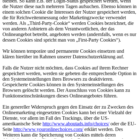
bleiben. So kann z.B. der Login-Status gespeichert werden, wenn
die Nutzer diese nach mehreren Tagen aufsuchen. Ebenso können in
einem solchen Cookie die Interessen der Nutzer gespeichert werden,
die für Reichweitenmessung oder Marketingzwecke verwendet
werden. Als „Third-Party-Cookie“ werden Cookies bezeichnet, die
von anderen Anbietern als dem Verantwortlichen, der das
Onlineangebot betreibt, angeboten werden (andernfalls, wenn es nur
dessen Cookies sind spricht man von „First-Party Cookies“).
Wir können temporäre und permanente Cookies einsetzen und
klären hierüber im Rahmen unserer Datenschutzerklärung auf.
Falls die Nutzer nicht möchten, dass Cookies auf ihrem Rechner
gespeichert werden, werden sie gebeten die entsprechende Option in
den Systemeinstellungen ihres Browsers zu deaktivieren.
Gespeicherte Cookies können in den Systemeinstellungen des
Browsers gelöscht werden. Der Ausschluss von Cookies kann zu
Funktionseinschränkungen dieses Onlineangebotes führen.
Ein genereller Widerspruch gegen den Einsatz der zu Zwecken des
Onlinemarketing eingesetzten Cookies kann bei einer Vielzahl der
Dienste, vor allem im Fall des Trackings, über die US-
amerikanische Seite
http://www.aboutads.info/choices/
oder die EU-
Seite
http://www.youronlinechoices.com/
erklärt werden. Des
Weiteren kann die Speicherung von Cookies mittels deren