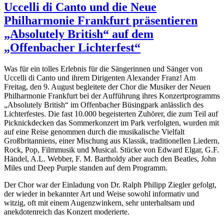
Uccelli di Canto und die Neue
Philharmonie Frankfurt präsentieren
„Absolutely British“ auf dem
„Offenbacher Lichterfest“
Was für ein tolles Erlebnis für die Sängerinnen und Sänger von
Uccelli di Canto und ihrem Dirigenten Alexander Franz! Am
Freitag, den 9. August begleitete der Chor die Musiker der Neuen
Philharmonie Frankfurt bei der Aufführung ihres Konzertprogramms
„Absolutely British“ im Offenbacher Büsingpark anlässlich des
Lichterfestes. Die fast 10.000 begeisterten Zuhörer, die zum Teil auf
Picknickdecken das Sommerkonzert im Park verfolgten, wurden mit
auf eine Reise genommen durch die musikalische Vielfalt
Großbritanniens, einer Mischung aus Klassik, traditionellen Liedern,
Rock, Pop, Filmmusik und Musical. Stücke von Edward Elgar, G.F.
Händel, A.L. Webber, F. M. Bartholdy aber auch den Beatles, John
Miles und Deep Purple standen auf dem Programm.
Der Chor war der Einladung von Dr. Ralph Philipp Ziegler gefolgt,
der wieder in bekannter Art und Weise sowohl informativ und
witzig, oft mit einem Augenzwinkern, sehr unterhaltsam und
anekdotenreich das Konzert moderierte.