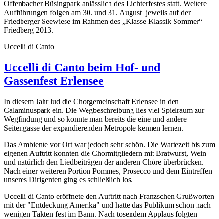
Offenbacher Büsingpark anlässlich des Lichterfestes statt. Weitere
Aufführungen folgen am 30. und 31. August jeweils auf der
Friedberger Seewiese im Rahmen des „Klasse Klassik Sommer“
Friedberg 2013.
Uccelli di Canto
Uccelli di Canto beim Hof- und
Gassenfest Erlensee
In diesem Jahr lud die Chorgemeinschaft Erlensee in den
Calaminuspark ein. Die Wegbeschreibung lies viel Spielraum zur
Wegfindung und so konnte man bereits die eine und andere
Seitengasse der expandierenden Metropole kennen lernen.
Das Ambiente vor Ort war jedoch sehr schön. Die Wartezeit bis zum
eigenen Auftritt konnten die Chormitgliedern mit Bratwurst, Wein
und natürlich den Liedbeiträgen der anderen Chöre überbrücken.
Nach einer weiteren Portion Pommes, Prosecco und dem Eintreffen
unseres Dirigenten ging es schließlich los.
Uccelli di Canto eröffnete den Auftritt nach Franzschen Grußworten
mit der "Entdeckung Amerika" und hatte das Publikum schon nach
wenigen Takten fest im Bann. Nach tosendem Applaus folgten