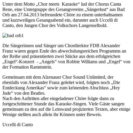
Unter dem Motto „Chor meets Karaoke“ lud der Chorus Canta
Bene, eine Untergruppe des Gesangvereins „Sängerlust“ aus Bad
Orb am 27.04.2013 befreundete Chöre zu einem unterhaltsamen
und kurzweiligen Gesangsabend ein, darunter auch Uccelli di
Canto, den Jungen Chor des Volkschors Langenselbold.
Die Sängerinnen und Sänger um Chordirektor FDB Alexander
Franz waren gegen Ende des abwechslungsreichen Programms an
der Reihe und präsentierten zwei Stücke aus dem erfolgreichen
„Engel“-Konzert - „Angels“ von Robbie Williams und „Engel“ von
der Formation Rammstein.
Gemeinsam mit dem Alzenauer Chor Sound Unlimited, der
ebenfalls von Alexander Franz geleitet wird, folgten noch „Die
Entdeckung Amerikas“ sowie zum krönenden Abschluss „Hey
Jude“ von den Beatles.
Nach den Auftritten aller eingeladener Chöre folgte dann zu
fortgeschrittener Stunde das Karaoke-Singen. Viele Gäste sangen
gemeinsam zu den auf die Leinwand projizierten Texten, aber einige
Wenige stellten auch allein ihr Können unter Beweis.
Uccelli di Canto