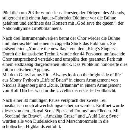
Pünktlich um 20Uhr wurde Jens Troester, der Dirigent des Abends,
stilgerecht mit einem Jaguar-Cabriolet Oldtimer vor die Bühne
gefahren und eröffnete das Konzert mit „God save the queen“, der
Nationalhymne Großbritanniens.
Nach drei Instrumentalwerken betrat der Chor wieder die Bühne
und überraschte mit einem a cappella Stück das Publikum. Sie
präsentierten „You are the new day“ von den „King’s Singers“.
Durch die fantastische Technik wurde der 44 Personen umfassende
Chor entsprechend verstärkt und umspülte den gesamten Park mit
einem erstklassig dargebotenen Stück. Das Publikum honorierte dies
mit frenetischem Applaus.
Mit dem Gute-Laune-Hit „Always look on the bright side of life“
aus Monty Python’s „Life of Brian“ in einem Arrangement von
Nicolas Rügenberg und „Rule, Britannia“ in einem Arrangement
von Rolf Discher war für die Uccellis der erste Teil vollbracht.
Nach einer 30 minütigen Pause versprach der zweite Teil
musikalisch noch abwechslungsreicher zu werden. Eröffnet wurde
dieser von den „Royal Scots Pipes and Drums“ aus Flieden. Mit
„Scotland the Brave“, „Amazing Graze“ und „Auld Lang Syne“
wurden alle von Dudelsäcken und Marschtrommeln in die
schottischen Highlands entführt.