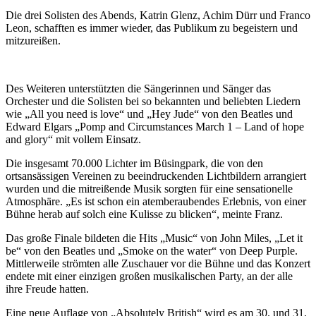
Die drei Solisten des Abends, Katrin Glenz, Achim Dürr und Franco
Leon, schafften es immer wieder, das Publikum zu begeistern und
mitzureißen.
Des Weiteren unterstützten die Sängerinnen und Sänger das
Orchester und die Solisten bei so bekannten und beliebten Liedern
wie „All you need is love“ und „Hey Jude“ von den Beatles und
Edward Elgars „Pomp and Circumstances March 1 – Land of hope
and glory“ mit vollem Einsatz.
Die insgesamt 70.000 Lichter im Büsingpark, die von den
ortsansässigen Vereinen zu beeindruckenden Lichtbildern arrangiert
wurden und die mitreißende Musik sorgten für eine sensationelle
Atmosphäre. „Es ist schon ein atemberaubendes Erlebnis, von einer
Bühne herab auf solch eine Kulisse zu blicken“, meinte Franz.
Das große Finale bildeten die Hits „Music“ von John Miles, „Let it
be“ von den Beatles und „Smoke on the water“ von Deep Purple.
Mittlerweile strömten alle Zuschauer vor die Bühne und das Konzert
endete mit einer einzigen großen musikalischen Party, an der alle
ihre Freude hatten.
Eine neue Auflage von „Absolutely British“ wird es am 30. und 31.