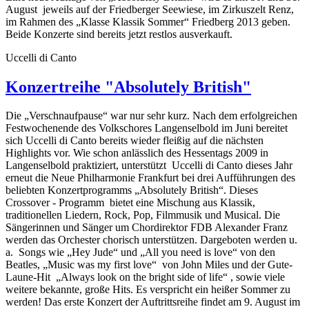
August jeweils auf der Friedberger Seewiese, im Zirkuszelt Renz,
im Rahmen des „Klasse Klassik Sommer“ Friedberg 2013 geben.
Beide Konzerte sind bereits jetzt restlos ausverkauft.
Uccelli di Canto
Konzertreihe "Absolutely British"
Die „Verschnaufpause“ war nur sehr kurz. Nach dem erfolgreichen
Festwochenende des Volkschores Langenselbold im Juni bereitet
sich Uccelli di Canto bereits wieder fleißig auf die nächsten
Highlights vor. Wie schon anlässlich des Hessentags 2009 in
Langenselbold praktiziert, unterstützt Uccelli di Canto dieses Jahr
erneut die Neue Philharmonie Frankfurt bei drei Aufführungen des
beliebten Konzertprogramms „Absolutely British“. Dieses
Crossover - Programm bietet eine Mischung aus Klassik,
traditionellen Liedern, Rock, Pop, Filmmusik und Musical. Die
Sängerinnen und Sänger um Chordirektor FDB Alexander Franz
werden das Orchester chorisch unterstützen. Dargeboten werden u.
a. Songs wie „Hey Jude“ und „All you need is love“ von den
Beatles, „Music was my first love“ von John Miles und der Gute-
Laune-Hit „Always look on the bright side of life“ , sowie viele
weitere bekannte, große Hits. Es verspricht ein heißer Sommer zu
werden! Das erste Konzert der Auftrittsreihe findet am 9. August im